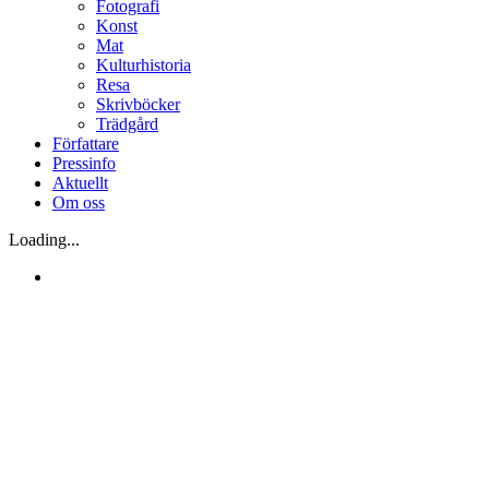
Fotografi
Konst
Mat
Kulturhistoria
Resa
Skrivböcker
Trädgård
Författare
Pressinfo
Aktuellt
Om oss
Loading...