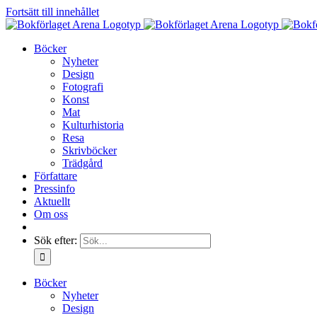
Fortsätt till innehållet
Böcker
Nyheter
Design
Fotografi
Konst
Mat
Kulturhistoria
Resa
Skrivböcker
Trädgård
Författare
Pressinfo
Aktuellt
Om oss
Sök efter:
Böcker
Nyheter
Design