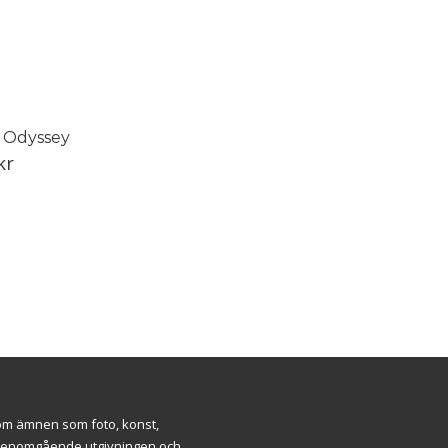
 Odyssey
kr
inom ämnen som foto, konst,
ar genomgående utgivningen och