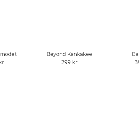
v modet
Beyond Kankakee
Ba
kr
299
kr
3