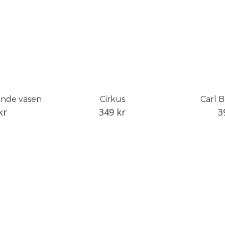
vande väsen
Cirkus
Carl 
kr
349
kr
3