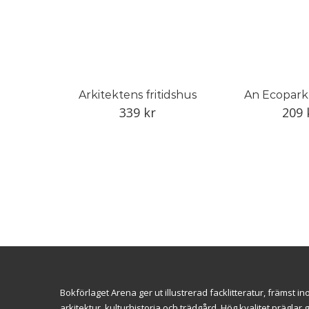
Arkitektens fritidshus
An Ecopark
339
kr
209
Bokförlaget Arena ger ut illustrerad facklitteratur, främst 
arkitektur, kulturhistoria och trädgård. Hög kvalitet prägl