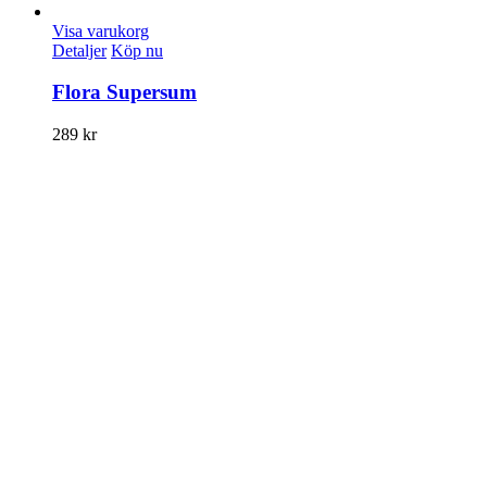
Visa varukorg
Detaljer
Köp nu
Flora Supersum
289
kr