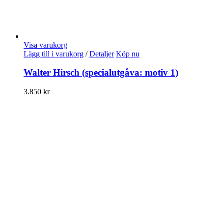
Visa varukorg
Lägg till i varukorg
/
Detaljer
Köp nu
Walter Hirsch (specialutgåva: motiv 1)
3.850
kr