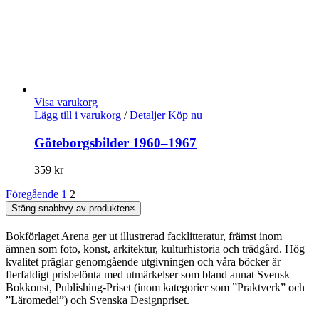
Visa varukorg
Lägg till i varukorg
/
Detaljer
Köp nu
Göteborgsbilder 1960–1967
359
kr
Föregående
1
2
Stäng snabbvy av produkten
×
Bokförlaget Arena ger ut illustrerad facklitteratur, främst inom
ämnen som foto, konst, arkitektur, kulturhistoria och trädgård. Hög
kvalitet präglar genomgående utgivningen och våra böcker är
flerfaldigt prisbelönta med utmärkelser som bland annat Svensk
Bokkonst, Publishing-Priset (inom kategorier som ”Praktverk” och
”Läromedel”) och Svenska Designpriset.