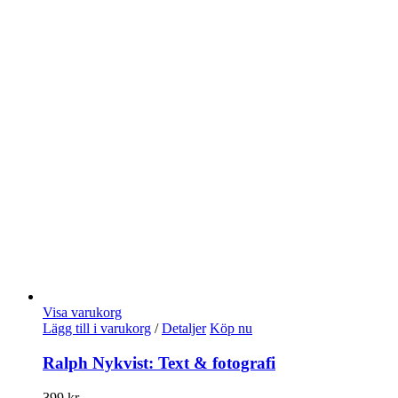
Visa varukorg
Lägg till i varukorg
/
Detaljer
Köp nu
Ralph Nykvist: Text & fotografi
399
kr