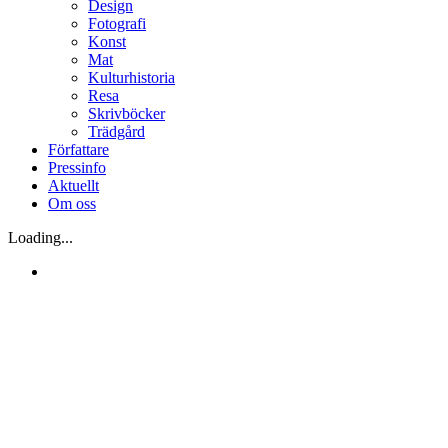
Design
Fotografi
Konst
Mat
Kulturhistoria
Resa
Skrivböcker
Trädgård
Författare
Pressinfo
Aktuellt
Om oss
Loading...