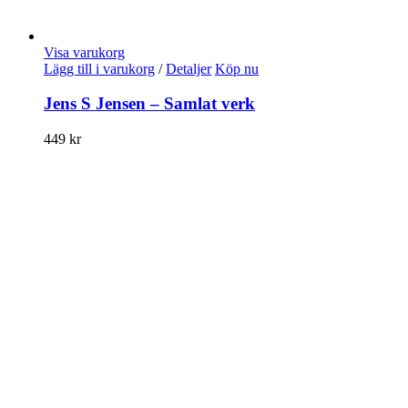
Visa varukorg
Lägg till i varukorg
/
Detaljer
Köp nu
Jens S Jensen – Samlat verk
449
kr