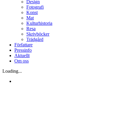
Design
Fotografi
Konst
Mat
Kulturhistoria
Resa
Skrivböcker
Trädgård
Författare
Pressinfo
Aktuellt
Om oss
Loading...