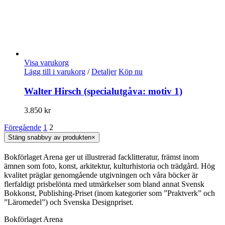
Visa varukorg
Lägg till i varukorg
/
Detaljer
Köp nu
Walter Hirsch (specialutgåva: motiv 1)
3.850
kr
Föregående
1
2
Stäng snabbvy av produkten
×
Bokförlaget Arena ger ut illustrerad facklitteratur, främst inom
ämnen som foto, konst, arkitektur, kulturhistoria och trädgård. Hög
kvalitet präglar genomgående utgivningen och våra böcker är
flerfaldigt prisbelönta med utmärkelser som bland annat Svensk
Bokkonst, Publishing-Priset (inom kategorier som ”Praktverk” och
”Läromedel”) och Svenska Designpriset.
Bokförlaget Arena