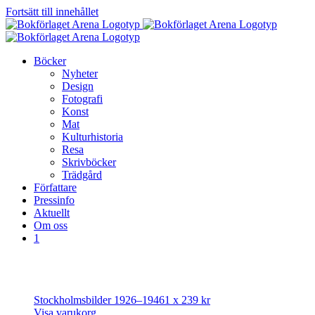
Fortsätt till innehållet
Böcker
Nyheter
Design
Fotografi
Konst
Mat
Kulturhistoria
Resa
Skrivböcker
Trädgård
Författare
Pressinfo
Aktuellt
Om oss
1
Stockholmsbilder 1926–1946
1 x
239
kr
Visa varukorg