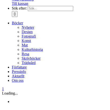
Till kassan
Sök efter:
Böcker
Nyheter
Design
Fotografi
Konst
Mat
Kulturhistoria
Resa
Skrivböcker
Trädgård
Författare
Pressinfo
Aktuellt
Om oss
1
Loading...