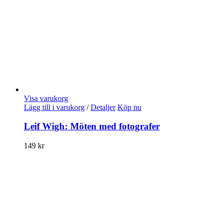
Visa varukorg
Lägg till i varukorg
/
Detaljer
Köp nu
Leif Wigh: Möten med fotografer
149
kr