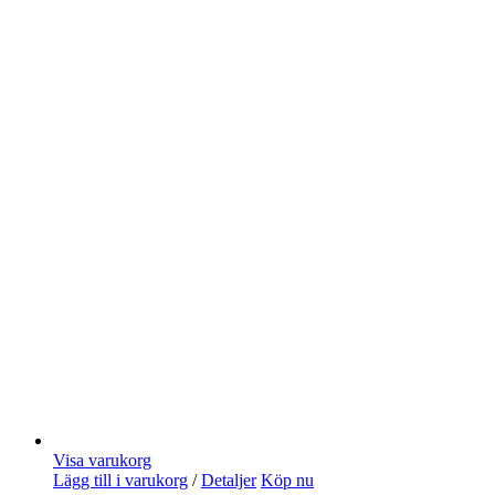
Visa varukorg
Lägg till i varukorg
/
Detaljer
Köp nu