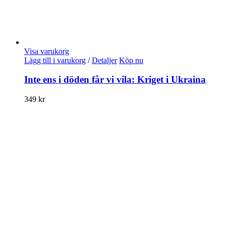
Visa varukorg
Lägg till i varukorg
/
Detaljer
Köp nu
Inte ens i döden får vi vila: Kriget i Ukraina
349
kr