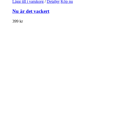
Lägg till i varukorg
/
Detaljer
Köp nu
Nu är det vackert
399
kr