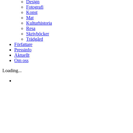
Design
Fotografi
Konst
Mat
Kulturhistoria
Resa
Skrivböcker
Trädgård
Författare
Pressinfo
Aktuellt
Om oss
Loading...