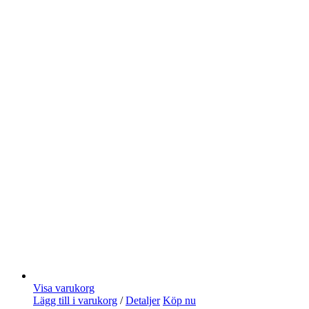
Visa varukorg
Lägg till i varukorg
/
Detaljer
Köp nu