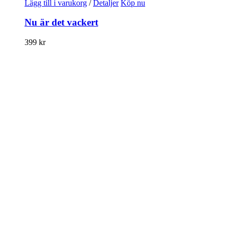
Lägg till i varukorg
/
Detaljer
Köp nu
Nu är det vackert
399
kr