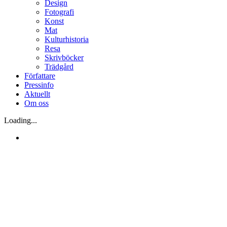
Design
Fotografi
Konst
Mat
Kulturhistoria
Resa
Skrivböcker
Trädgård
Författare
Pressinfo
Aktuellt
Om oss
Loading...