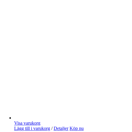
Visa varukorg
Lägg till i varukorg
/
Detaljer
Köp nu