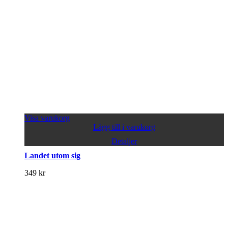
Visa varukorg
Lägg till i varukorg
Detaljer
Landet utom sig
349
kr