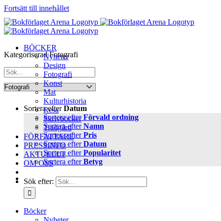
Fortsätt till innehållet
BÖCKER
Kategoriserad Fotografi
Nyheter
Design
Fotografi
Konst
Mat
Kulturhistoria
Sortera efter
Datum
Resa
Sortera efter
Förvald ordning
Skrivböcker
Sortera efter
Namn
Trädgård
Sortera efter
Pris
FÖRFATTARE
Sortera efter
Datum
PRESSINFO
Sortera efter
Popularitet
AKTUELLT
Sortera efter
Betyg
OM OSS
Sök efter:
Böcker
Nyheter