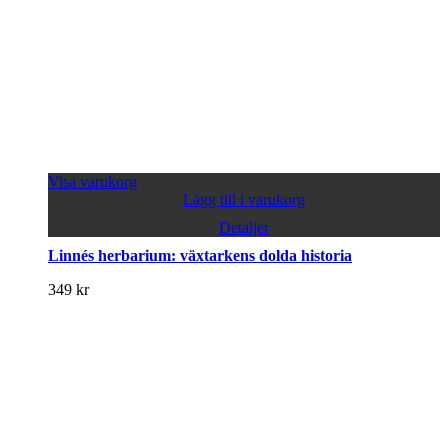
Visa varukorg
Lägg till i varukorg
Detaljer
Linnés herbarium: växtarkens dolda historia
349
kr