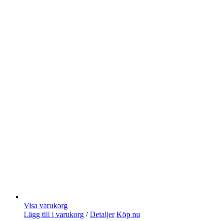
Visa varukorg
Lägg till i varukorg
/
Detaljer
Köp nu