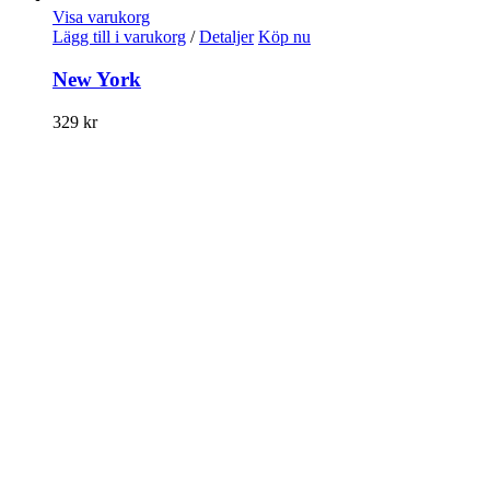
Visa varukorg
Lägg till i varukorg
/
Detaljer
Köp nu
New York
329
kr