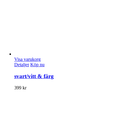
Visa varukorg
Detaljer
Köp nu
svart/vitt & färg
399
kr