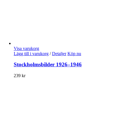
Visa varukorg
Lägg till i varukorg
/
Detaljer
Köp nu
Stockholmsbilder 1926–1946
239
kr