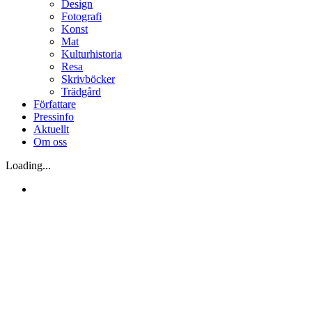
Design
Fotografi
Konst
Mat
Kulturhistoria
Resa
Skrivböcker
Trädgård
Författare
Pressinfo
Aktuellt
Om oss
Loading...