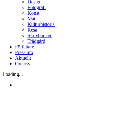
Design
Fotografi
Konst
Mat
Kulturhistoria
Resa
Skrivböcker
Trädgård
Författare
Pressinfo
Aktuellt
Om oss
Loading...