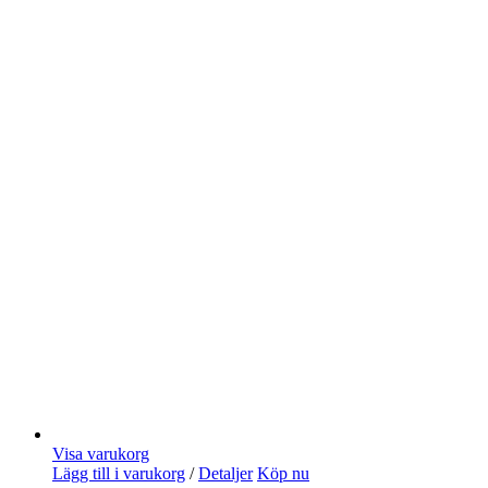
Visa varukorg
Lägg till i varukorg
/
Detaljer
Köp nu