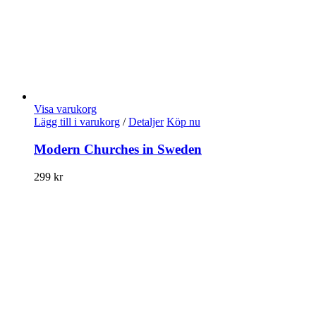
Visa varukorg
Lägg till i varukorg
/
Detaljer
Köp nu
Modern Churches in Sweden
299
kr