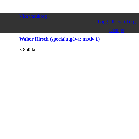
Visa varukorg
Lägg till i varukorg
Detaljer
Walter Hirsch (specialutgåva: motiv 1)
3.850
kr