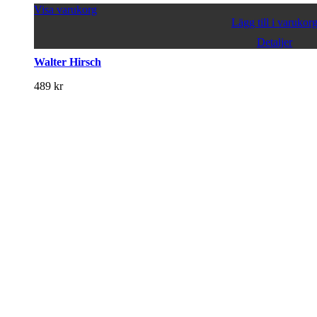
Visa varukorg
Lägg till i varukor
Detaljer
Walter Hirsch
489
kr