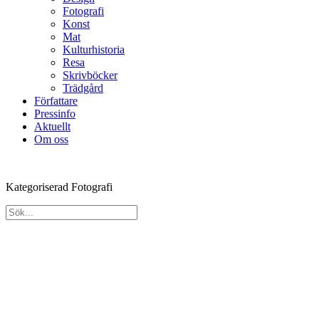
Fotografi
Konst
Mat
Kulturhistoria
Resa
Skrivböcker
Trädgård
Författare
Pressinfo
Aktuellt
Om oss
Kategoriserad Fotografi