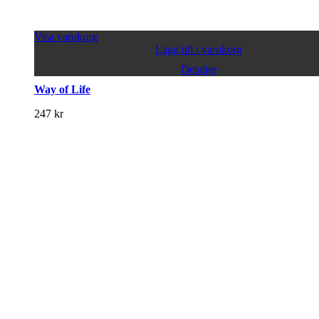
Visa varukorg
Lägg till i varukorg
Detaljer
Way of Life
247
kr