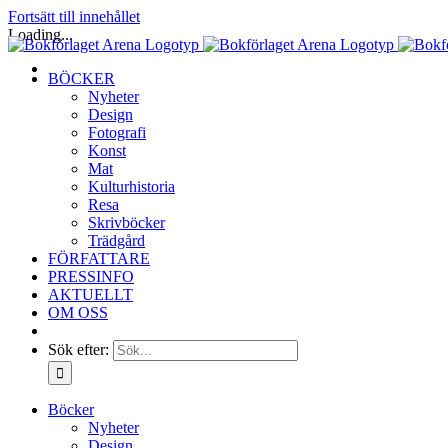
Fortsätt till innehållet
Loading...
BÖCKER
Nyheter
Design
Fotografi
Konst
Mat
Kulturhistoria
Resa
Skrivböcker
Trädgård
FÖRFATTARE
PRESSINFO
AKTUELLT
OM OSS
Sök efter:
Böcker
Nyheter
Design