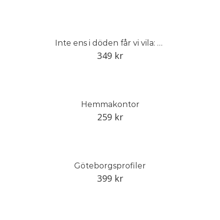
Inte ens i döden får vi vila: Kriget i Ukraina
349
kr
Hemmakontor
259
kr
Göteborgsprofiler
399
kr