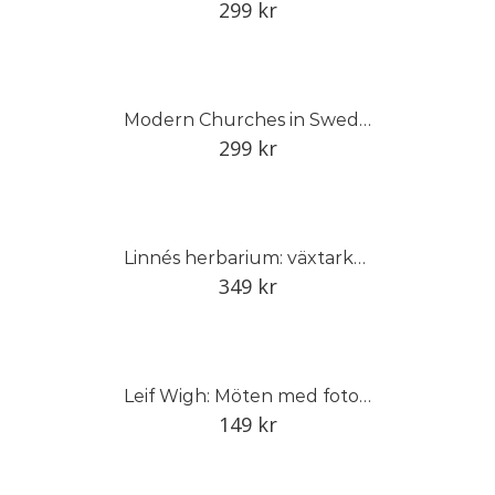
299
kr
Modern Churches in Sweden
299
kr
Linnés herbarium: växtarkens dolda historia
349
kr
Leif Wigh: Möten med fotografer
149
kr