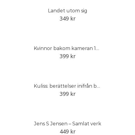
Landet utom sig
349
kr
Kvinnor bakom kameran 1848–1968
399
kr
Kuliss: berättelser inifrån baletten
399
kr
Jens S Jensen – Samlat verk
449
kr