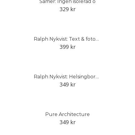
Samer: Ingen isolerad ö
329
kr
Ralph Nykvist: Text & fotografi
399
kr
Ralph Nykvist: Helsingborg, Sverige, världen
349
kr
Pure Architecture
349
kr