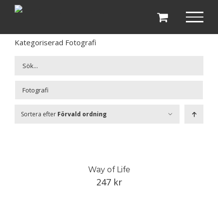
Fortsätt
till
innehållet
Kategoriserad Fotografi

Sortera efter
Förvald ordning
Way of Life
247
kr