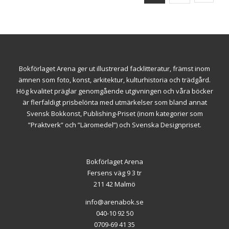
Bokförlaget Arena ger ut illustrerad facklitteratur, främst inom
ämnen som foto, konst, arkitektur, kulturhistoria och trädgård.
Hög kvalitet präglar genomgående utgivningen och våra böcker
är flerfaldigt prisbelönta med utmärkelser som bland annat
Svensk Bokkonst, Publishing-Priset (inom kategorier som
”Praktverk” och ”Läromedel”) och Svenska Designpriset.
Bokförlaget Arena
Fersens väg 9 3 tr
211 42 Malmö
info@arenabok.se
040-10 92 50
0709-69 41 35