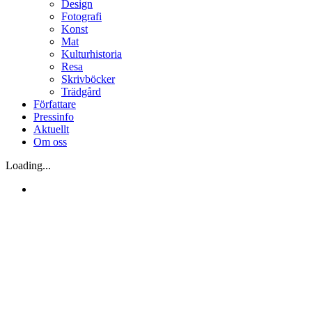
Design
Fotografi
Konst
Mat
Kulturhistoria
Resa
Skrivböcker
Trädgård
Författare
Pressinfo
Aktuellt
Om oss
Loading...