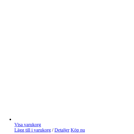
Visa varukorg
Lägg till i varukorg
/
Detaljer
Köp nu