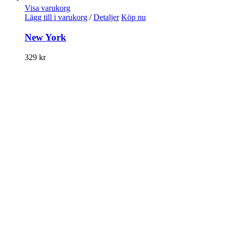
Visa varukorg
Lägg till i varukorg
/
Detaljer
Köp nu
New York
329
kr