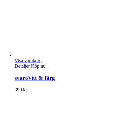
Visa varukorg
Detaljer
Köp nu
svart/vitt & färg
399
kr