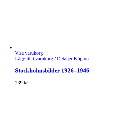
Visa varukorg
Lägg till i varukorg
/
Detaljer
Köp nu
Stockholmsbilder 1926–1946
239
kr