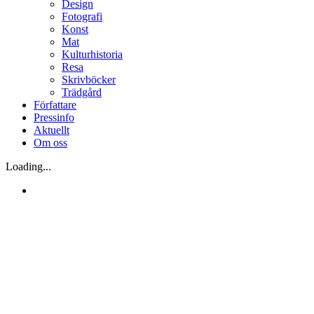
Design
Fotografi
Konst
Mat
Kulturhistoria
Resa
Skrivböcker
Trädgård
Författare
Pressinfo
Aktuellt
Om oss
Loading...