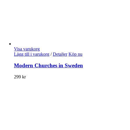
Visa varukorg
Lägg till i varukorg
/
Detaljer
Köp nu
Modern Churches in Sweden
299
kr