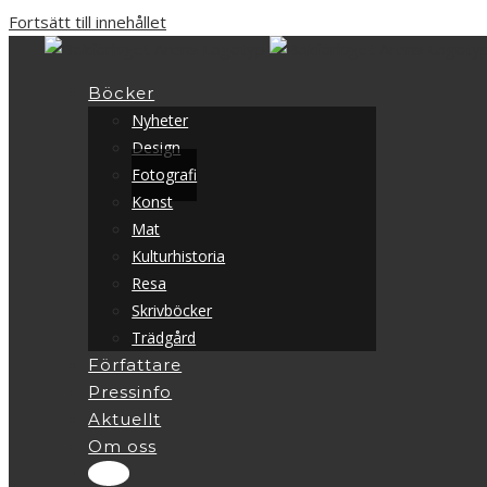
Fortsätt till innehållet
Böcker
Nyheter
Design
Fotografi
Konst
Mat
Kulturhistoria
Resa
Skrivböcker
Trädgård
Författare
Pressinfo
Aktuellt
Om oss
1