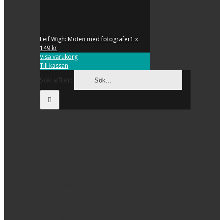
Leif Wigh: Möten med fotografer
1 x
149
kr
Visa varukorg
Till kassan
Sök efter:
Böcker
Nyheter
Design
Fotografi
Konst
Mat
Kulturhistoria
Resa