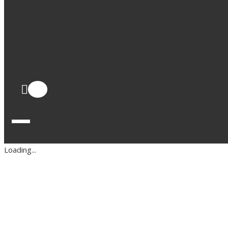
Skrivböcker
Trädgård
Författare
Pressinfo
Aktuellt
Om oss
1
Loading...