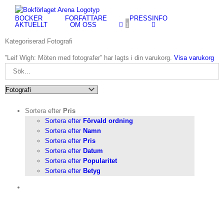
Fortsätt
till
BÖCKER
FÖRFATTARE
PRESSINFO
innehållet
AKTUELLT
OM OSS
1
Kategoriserad Fotografi
”Leif Wigh: Möten med fotografer” har lagts i din varukorg.
Visa varukorg
Sortera efter
Pris
Sortera efter
Förvald ordning
Sortera efter
Namn
Sortera efter
Pris
Sortera efter
Datum
Sortera efter
Popularitet
Sortera efter
Betyg