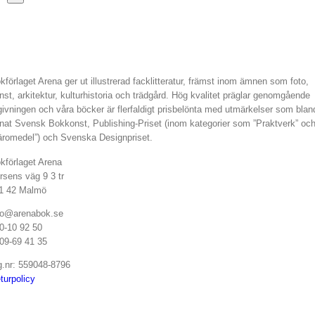
snabbvy
av
produkten
kförlaget Arena ger ut illustrerad facklitteratur, främst inom ämnen som foto,
nst, arkitektur, kulturhistoria och trädgård. Hög kvalitet präglar genomgående
givningen och våra böcker är flerfaldigt prisbelönta med utmärkelser som blan
nat Svensk Bokkonst, Publishing-Priset (inom kategorier som ”Praktverk” oc
äromedel”) och Svenska Designpriset.
kförlaget Arena
rsens väg 9 3 tr
1 42 Malmö
fo@arenabok.se
0-10 92 50
09-69 41 35
g.nr: 559048-8796
turpolicy