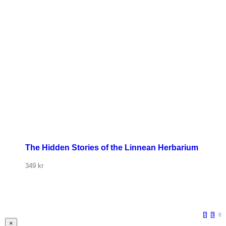
The Hidden Stories of the Linnean Herbarium
349
kr
1
2
3
Stäng
×