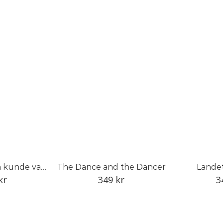
Fotografen som kunde vänta
The Dance and the Dancer
Landet
kr
349
kr
3