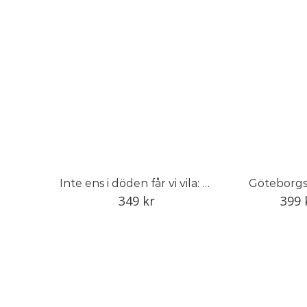
Inte ens i döden får vi vila: Kriget i Ukraina
Göteborgs
349
kr
399