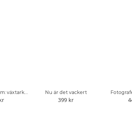
Linnés herbarium: växtarkens dolda historia
Nu är det vackert
Fotograf
kr
399
kr
4