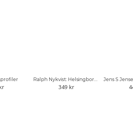
profiler
Ralph Nykvist: Helsingborg, Sverige, världen
Jens S Jense
kr
349
kr
4