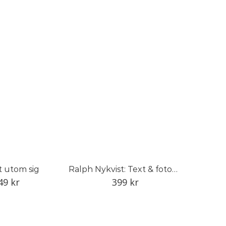
 utom sig
Ralph Nykvist: Text & fotografi
49
kr
399
kr