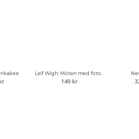
ankakee
Leif Wigh: Möten med fotografer
Ne
kr
149
kr
3