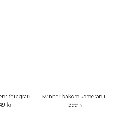
ens fotografi
Kvinnor bakom kameran 1848–1968
49
kr
399
kr