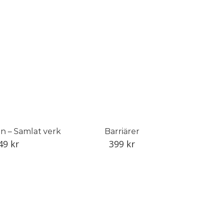
n – Samlat verk
Barriärer
49
kr
399
kr