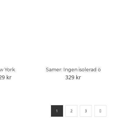
w York
Samer: Ingen isolerad ö
29
kr
329
kr
1
2
3