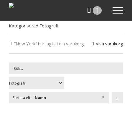
Fortsätt
1
till
innehållet
Kategoriserad Fotografi
”New York” har lagts i din varukorg.
Visa varukorg
Sortera efter
Namn