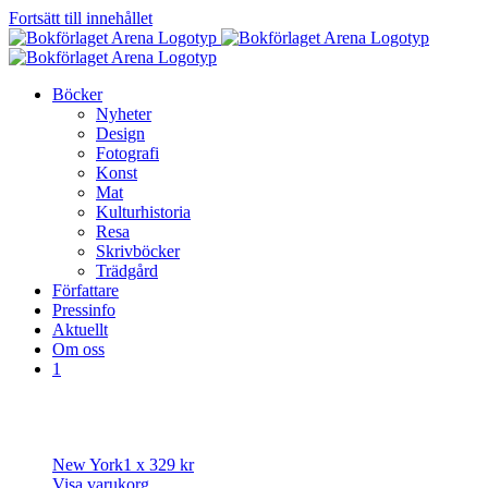
Fortsätt till innehållet
Böcker
Nyheter
Design
Fotografi
Konst
Mat
Kulturhistoria
Resa
Skrivböcker
Trädgård
Författare
Pressinfo
Aktuellt
Om oss
1
New York
1 x
329
kr
Visa varukorg