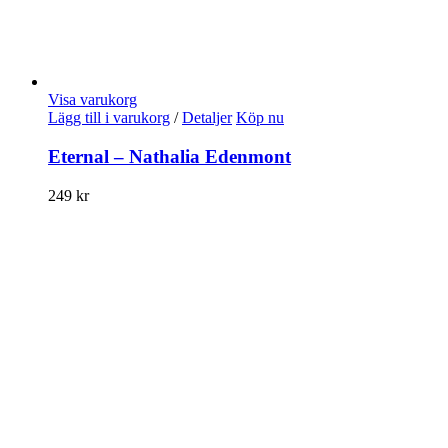
Visa varukorg
Lägg till i varukorg
/
Detaljer
Köp nu
Eternal – Nathalia Edenmont
249
kr