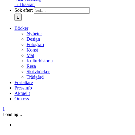
Till kassan
Sök efter:
Böcker
Nyheter
Design
Fotografi
Konst
Mat
Kulturhistoria
Resa
Skrivböcker
Trädgård
Författare
Pressinfo
Aktuellt
Om oss
1
Loading...