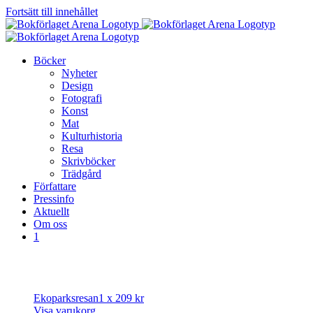
Fortsätt till innehållet
Böcker
Nyheter
Design
Fotografi
Konst
Mat
Kulturhistoria
Resa
Skrivböcker
Trädgård
Författare
Pressinfo
Aktuellt
Om oss
1
Ekoparksresan
1 x
209
kr
Visa varukorg