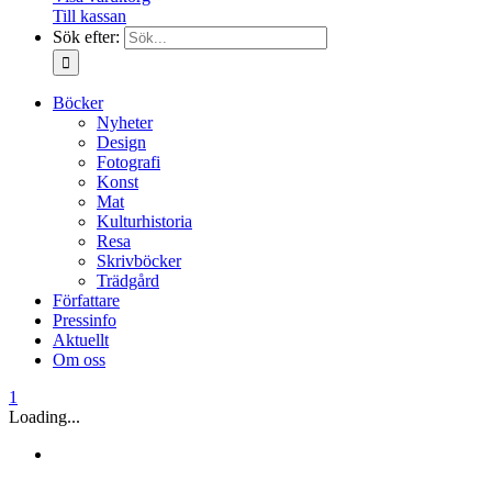
Till kassan
Sök efter:
Böcker
Nyheter
Design
Fotografi
Konst
Mat
Kulturhistoria
Resa
Skrivböcker
Trädgård
Författare
Pressinfo
Aktuellt
Om oss
1
Loading...