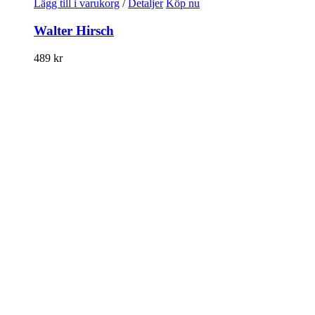
Lägg till i varukorg
/
Detaljer
Köp nu
Walter Hirsch
489
kr