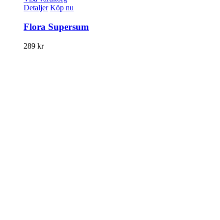
Detaljer
Köp nu
Flora Supersum
289
kr