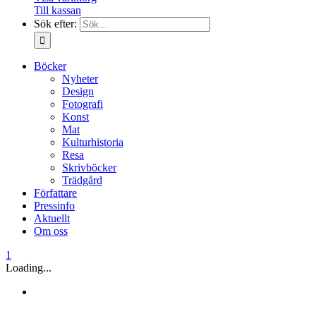
Till kassan
Sök efter:
Böcker
Nyheter
Design
Fotografi
Konst
Mat
Kulturhistoria
Resa
Skrivböcker
Trädgård
Författare
Pressinfo
Aktuellt
Om oss
1
Loading...