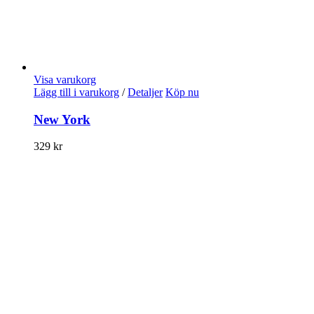
Visa varukorg
Lägg till i varukorg
/
Detaljer
Köp nu
New York
329
kr