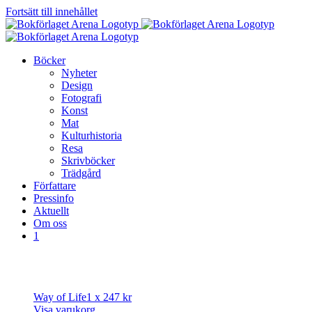
Fortsätt till innehållet
Böcker
Nyheter
Design
Fotografi
Konst
Mat
Kulturhistoria
Resa
Skrivböcker
Trädgård
Författare
Pressinfo
Aktuellt
Om oss
1
Way of Life
1 x
247
kr
Visa varukorg