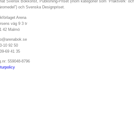
nat Svensk Bokkonst, Publishing-Priset (inom kategorier som ”Praktverk” oc
äromedel”) och Svenska Designpriset.
kförlaget Arena
rsens väg 9 3 tr
1 42 Malmö
fo@arenabok.se
0-10 92 50
09-69 41 35
g.nr: 559048-8796
turpolicy