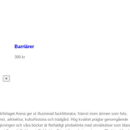
Barriärer
399
kr
Stäng
×
snabbvy
av
produkten
kförlaget Arena ger ut illustrerad facklitteratur, främst inom ämnen som foto,
nst, arkitektur, kulturhistoria och trädgård. Hög kvalitet präglar genomgående
givningen och våra böcker är flerfaldigt prisbelönta med utmärkelser som blan