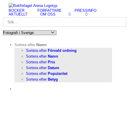
Fortsätt
till
BÖCKER
FÖRFATTARE
PRESSINFO
innehållet
AKTUELLT
OM OSS
Sortera efter
Namn
Sortera efter
Förvald ordning
Sortera efter
Namn
Sortera efter
Pris
Sortera efter
Datum
Sortera efter
Popularitet
Sortera efter
Betyg