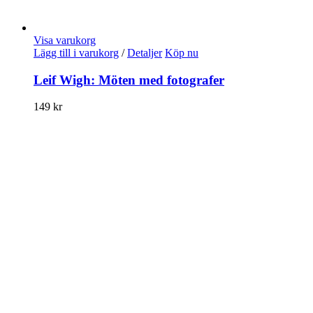
Visa varukorg
Lägg till i varukorg
/
Detaljer
Köp nu
Leif Wigh: Möten med fotografer
149
kr