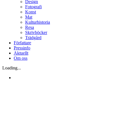
Design
Fotografi
Konst
Mat
Kulturhistoria
Resa
Skrivböcker
Trädgård
Författare
Pressinfo
Aktuellt
Om oss
Loading...