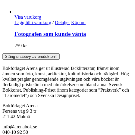
Visa varukorg
Lägg till i varukorg
/
Detaljer
Köp nu
Fotografen som kunde vänta
259
kr
Stäng snabbvy av produkten
×
Bokförlaget Arena ger ut illustrerad facklitteratur, främst inom
ämnen som foto, konst, arkitektur, kulturhistoria och trädgård. Hög
kvalitet präglar genomgående utgivningen och våra böcker är
flerfaldigt prisbelönta med utmärkelser som bland annat Svensk
Bokkonst, Publishing-Priset (inom kategorier som ”Praktverk” och
”Läromedel”) och Svenska Designpriset.
Bokförlaget Arena
Fersens väg 9 3 tr
211 42 Malmö
info@arenabok.se
040-10 92 50