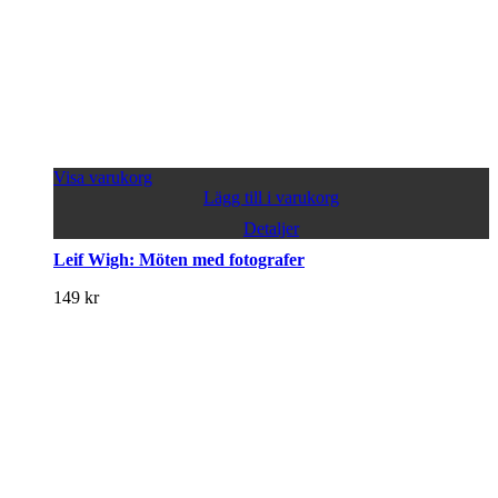
Visa varukorg
Lägg till i varukorg
Detaljer
Leif Wigh: Möten med fotografer
149
kr