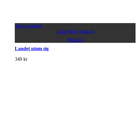
Visa varukorg
Lägg till i varukorg
Detaljer
Landet utom sig
349
kr