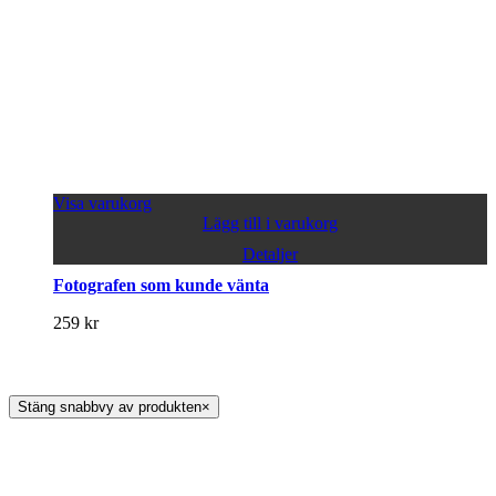
Visa varukorg
Lägg till i varukorg
Detaljer
Fotografen som kunde vänta
259
kr
Stäng snabbvy av produkten
×