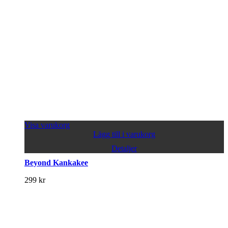
Visa varukorg
Lägg till i varukorg
Detaljer
Beyond Kankakee
299
kr