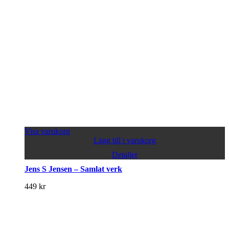
Visa varukorg
Lägg till i varukorg
Detaljer
Jens S Jensen – Samlat verk
449
kr