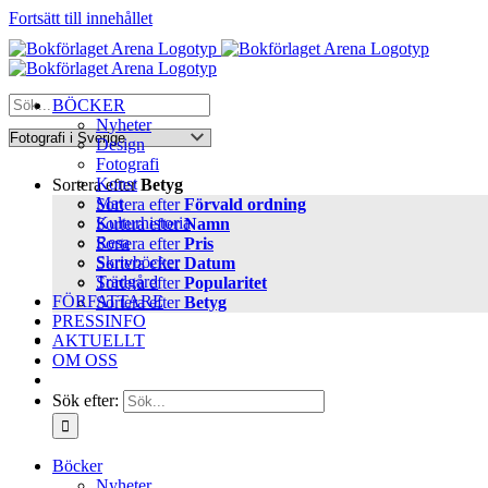
Fortsätt till innehållet
BÖCKER
Nyheter
Design
Fotografi
Konst
Sortera efter
Betyg
Mat
Sortera efter
Förvald ordning
Kulturhistoria
Sortera efter
Namn
Resa
Sortera efter
Pris
Skrivböcker
Sortera efter
Datum
Trädgård
Sortera efter
Popularitet
FÖRFATTARE
Sortera efter
Betyg
PRESSINFO
AKTUELLT
OM OSS
Sök efter:
Böcker
Nyheter