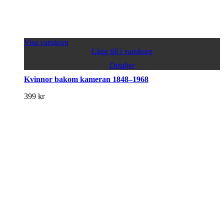
Visa varukorg
Lägg till i varukorg
Detaljer
Kvinnor bakom kameran 1848–1968
399
kr