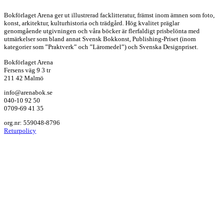
Bokförlaget Arena ger ut illustrerad facklitteratur, främst inom ämnen som foto,
konst, arkitektur, kulturhistoria och trädgård. Hög kvalitet präglar
genomgående utgivningen och våra böcker är flerfaldigt prisbelönta med
utmärkelser som bland annat Svensk Bokkonst, Publishing-Priset (inom
kategorier som ”Praktverk” och ”Läromedel”) och Svenska Designpriset.
Bokförlaget Arena
Fersens väg 9 3 tr
211 42 Malmö
info@arenabok.se
040-10 92 50
0709-69 41 35
org.nr: 559048-8796
Returpolicy