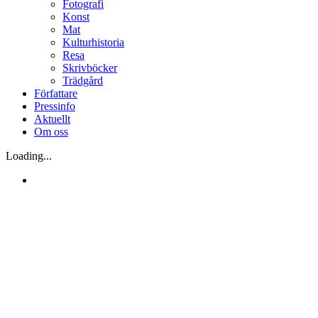
Fotografi
Konst
Mat
Kulturhistoria
Resa
Skrivböcker
Trädgård
Författare
Pressinfo
Aktuellt
Om oss
Loading...