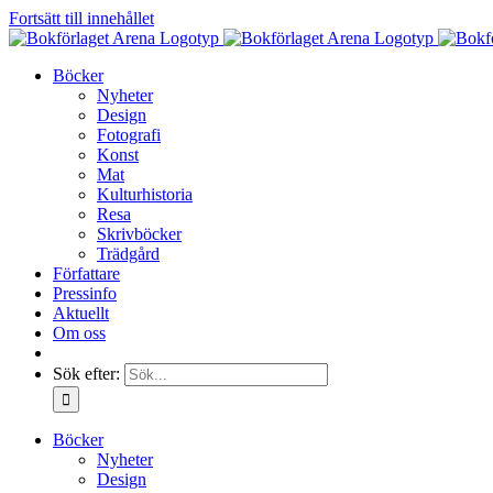
Fortsätt till innehållet
Böcker
Nyheter
Design
Fotografi
Konst
Mat
Kulturhistoria
Resa
Skrivböcker
Trädgård
Författare
Pressinfo
Aktuellt
Om oss
Sök efter:
Böcker
Nyheter
Design