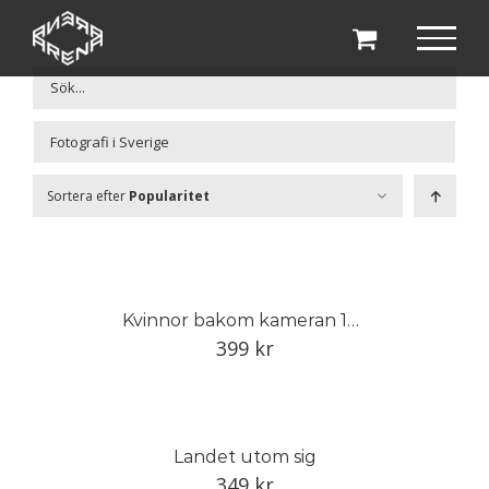
Fortsätt
till
innehållet

Sortera efter
Popularitet
Kvinnor bakom kameran 1848–1968
399
kr
Landet utom sig
349
kr