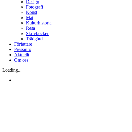
Design
Fotografi
Konst
Mat
Kulturhistoria
Resa
Skrivböcker
Trädgård
Författare
Pressinfo
Aktuellt
Om oss
Loading...