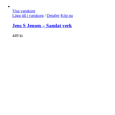
Visa varukorg
Lägg till i varukorg
/
Detaljer
Köp nu
Jens S Jensen – Samlat verk
449
kr