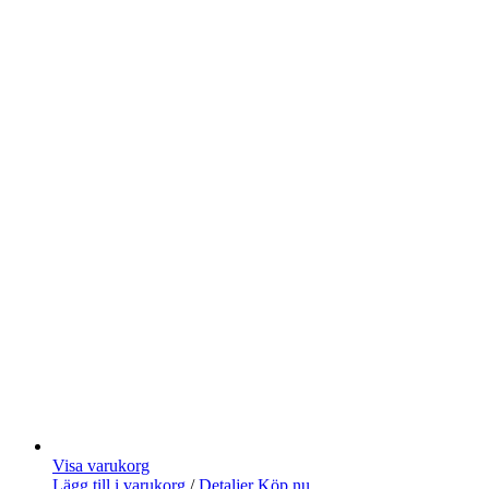
Visa varukorg
Lägg till i varukorg
/
Detaljer
Köp nu