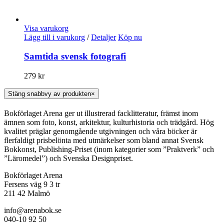
Visa varukorg
Lägg till i varukorg
/
Detaljer
Köp nu
Samtida svensk fotografi
279
kr
Stäng snabbvy av produkten
×
Bokförlaget Arena ger ut illustrerad facklitteratur, främst inom
ämnen som foto, konst, arkitektur, kulturhistoria och trädgård. Hög
kvalitet präglar genomgående utgivningen och våra böcker är
flerfaldigt prisbelönta med utmärkelser som bland annat Svensk
Bokkonst, Publishing-Priset (inom kategorier som ”Praktverk” och
”Läromedel”) och Svenska Designpriset.
Bokförlaget Arena
Fersens väg 9 3 tr
211 42 Malmö
info@arenabok.se
040-10 92 50