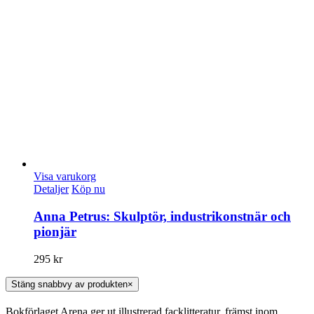
Visa varukorg
Detaljer
Köp nu
Anna Petrus: Skulptör, industrikonstnär och
pionjär
295
kr
Stäng snabbvy av produkten
×
Bokförlaget Arena ger ut illustrerad facklitteratur, främst inom