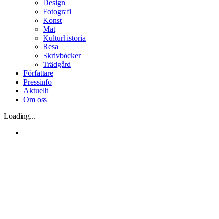
Design
Fotografi
Konst
Mat
Kulturhistoria
Resa
Skrivböcker
Trädgård
Författare
Pressinfo
Aktuellt
Om oss
Loading...