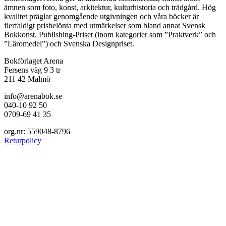
ämnen som foto, konst, arkitektur, kulturhistoria och trädgård. Hög
kvalitet präglar genomgående utgivningen och våra böcker är
flerfaldigt prisbelönta med utmärkelser som bland annat Svensk
Bokkonst, Publishing-Priset (inom kategorier som ”Praktverk” och
”Läromedel”) och Svenska Designpriset.
Bokförlaget Arena
Fersens väg 9 3 tr
211 42 Malmö
info@arenabok.se
040-10 92 50
0709-69 41 35
org.nr: 559048-8796
Returpolicy