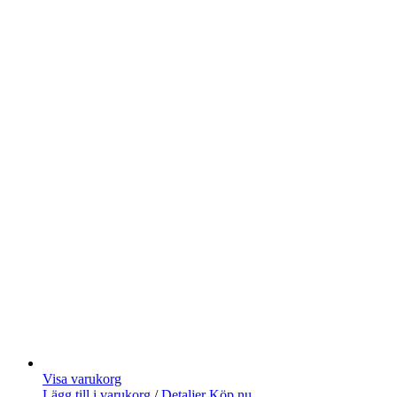
Visa varukorg
Lägg till i varukorg
/
Detaljer
Köp nu