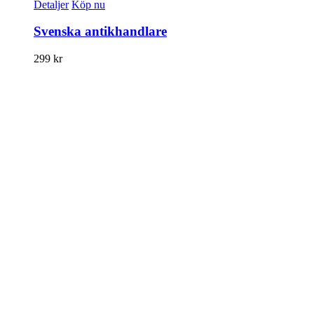
Detaljer
Köp nu
Svenska antikhandlare
299
kr