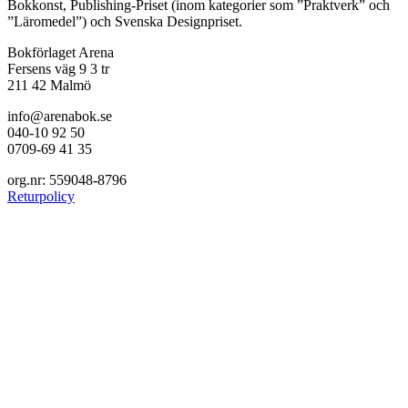
Bokkonst, Publishing-Priset (inom kategorier som ”Praktverk” och
”Läromedel”) och Svenska Designpriset.
Bokförlaget Arena
Fersens väg 9 3 tr
211 42 Malmö
info@arenabok.se
040-10 92 50
0709-69 41 35
org.nr: 559048-8796
Returpolicy