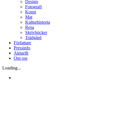
Design
Fotografi
Konst
Mat
Kulturhistoria
Resa
Skrivböcker
Trädgård
Författare
Pressinfo
Aktuellt
Om oss
Loading...