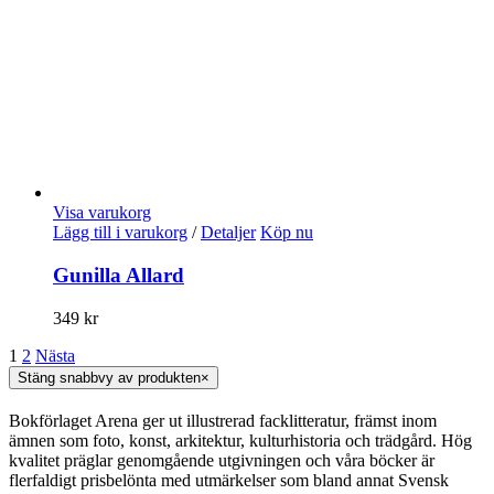
Visa varukorg
Lägg till i varukorg
/
Detaljer
Köp nu
Gunilla Allard
349
kr
1
2
Nästa
Stäng snabbvy av produkten
×
Bokförlaget Arena ger ut illustrerad facklitteratur, främst inom
ämnen som foto, konst, arkitektur, kulturhistoria och trädgård. Hög
kvalitet präglar genomgående utgivningen och våra böcker är
flerfaldigt prisbelönta med utmärkelser som bland annat Svensk