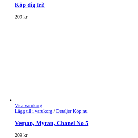
Köp dig fri!
209
kr
Visa varukorg
Lägg till i varukorg
/
Detaljer
Köp nu
Vespan, Myran, Chanel No 5
209
kr