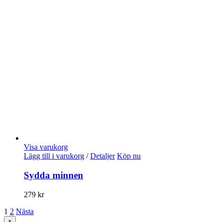
Visa varukorg
Lägg till i varukorg
/
Detaljer
Köp nu
Sydda minnen
279
kr
1
2
Nästa
Stäng
×