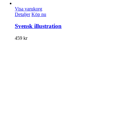
Visa varukorg
Detaljer
Köp nu
Svensk illustration
459
kr