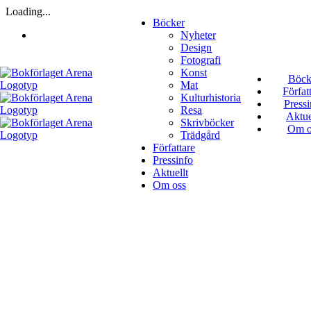
Fortsätt
Loading...
Böcker
till
Nyheter
innehållet
Design
Fotografi
Konst
Böck
Mat
Förfat
Kulturhistoria
Pressi
Resa
Aktue
Skrivböcker
Om o
Trädgård
Författare
Pressinfo
Aktuellt
Om oss