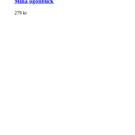
Mina ögonblick
279
kr