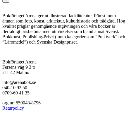
snabbvy
av
produkten
Bokförlaget Arena ger ut illustrerad facklitteratur, främst inom
ämnen som foto, konst, arkitektur, kulturhistoria och trädgård. Hög
kvalitet präglar genomgående utgivningen och våra böcker är
flerfaldigt prisbelönta med utmärkelser som bland annat Svensk
Bokkonst, Publishing-Priset (inom kategorier som ”Praktverk” och
”Läromedel”) och Svenska Designpriset.
Bokförlaget Arena
Fersens väg 9 3 tr
211 42 Malmö
info@arenabok.se
040-10 92 50
0709-69 41 35
org.nr: 559048-8796
Returpolicy