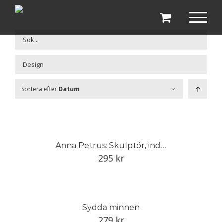
Fortsätt
till
innehållet

Sortera efter
Datum
Anna Petrus: Skulptör, industrikonstnär och pionjär
295
kr
Sydda minnen
279
kr