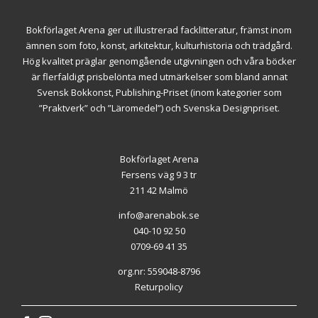
Bokförlaget Arena ger ut illustrerad facklitteratur, främst inom
ämnen som foto, konst, arkitektur, kulturhistoria och trädgård.
Hög kvalitet präglar genomgående utgivningen och våra böcker
är flerfaldigt prisbelönta med utmärkelser som bland annat
Svensk Bokkonst, Publishing-Priset (inom kategorier som
”Praktverk” och ”Läromedel”) och Svenska Designpriset.
Bokförlaget Arena
Fersens väg 9 3 tr
211 42 Malmö
info@arenabok.se
040-10 92 50
0709-69 41 35
org.nr: 559048-8796
Returpolicy