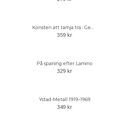
Konsten att tämja trä : Gemla och den svenska möbelindustrin
359
kr
På spaning efter Lamino
329
kr
Ystad-Metall 1919–1969
349
kr