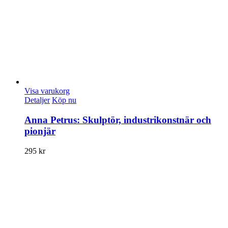
Visa varukorg
Detaljer
Köp nu
Anna Petrus: Skulptör, industrikonstnär och
pionjär
295
kr