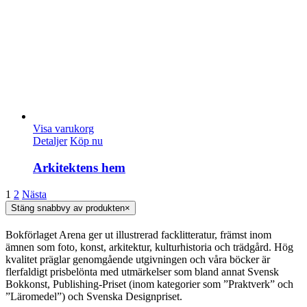
Visa varukorg
Detaljer
Köp nu
Arkitektens hem
1
2
Nästa
Stäng snabbvy av produkten
×
Bokförlaget Arena ger ut illustrerad facklitteratur, främst inom
ämnen som foto, konst, arkitektur, kulturhistoria och trädgård. Hög
kvalitet präglar genomgående utgivningen och våra böcker är
flerfaldigt prisbelönta med utmärkelser som bland annat Svensk
Bokkonst, Publishing-Priset (inom kategorier som ”Praktverk” och
”Läromedel”) och Svenska Designpriset.