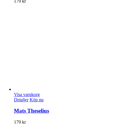
179
kr
Visa varukorg
Detaljer
Köp nu
Mats Theselius
179
kr