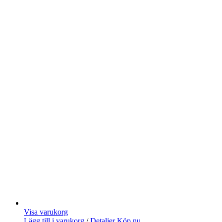
Visa varukorg
Lägg till i varukorg
/
Detaljer
Köp nu