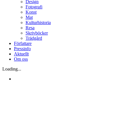
Design
Fotografi
Konst
Mat
Kulturhistoria
Resa
Skrivböcker
Trädgård
Författare
Pressinfo
Aktuellt
Om oss
Loading...