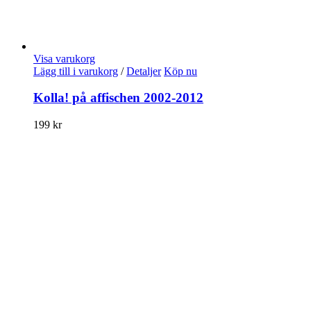
Visa varukorg
Lägg till i varukorg
/
Detaljer
Köp nu
Kolla! på affischen 2002-2012
199
kr