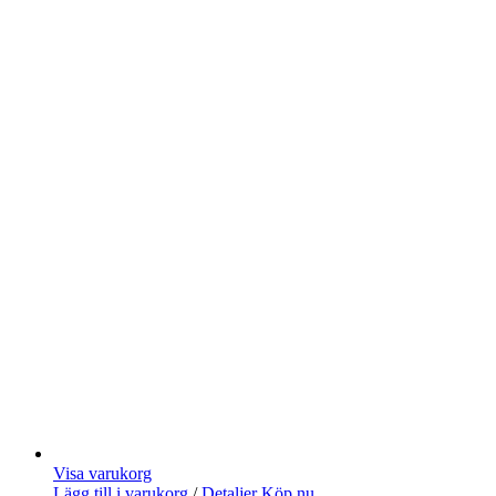
Visa varukorg
Lägg till i varukorg
/
Detaljer
Köp nu