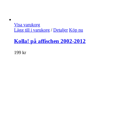
Visa varukorg
Lägg till i varukorg
/
Detaljer
Köp nu
Kolla! på affischen 2002-2012
199
kr