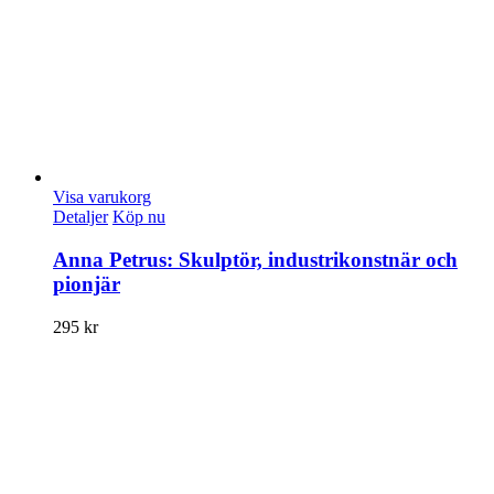
Visa varukorg
Detaljer
Köp nu
Anna Petrus: Skulptör, industrikonstnär och
pionjär
295
kr