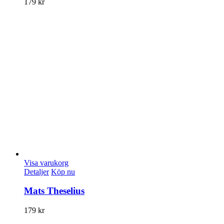
179
kr
Visa varukorg
Detaljer
Köp nu
Mats Theselius
179
kr