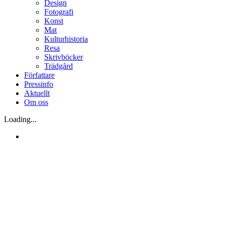
Design
Fotografi
Konst
Mat
Kulturhistoria
Resa
Skrivböcker
Trädgård
Författare
Pressinfo
Aktuellt
Om oss
Loading...