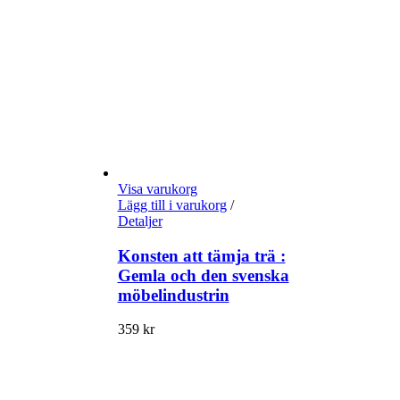
Visa varukorg
Lägg till i varukorg
/
Detaljer
Konsten att tämja trä :
Gemla och den svenska
möbelindustrin
359
kr