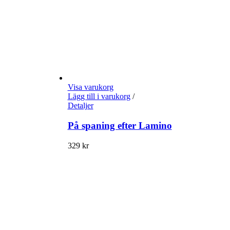
Visa varukorg
Lägg till i varukorg
/
Detaljer
På spaning efter Lamino
329
kr