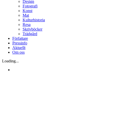
Design
Fotografi
Konst
Mat
Kulturhistoria
Resa
Skrivböcker
Trädgård
Författare
Pressinfo
Aktuellt
Om oss
Loading...