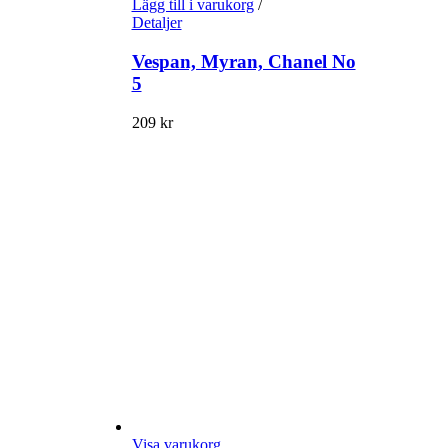
Lägg till i varukorg
/
Detaljer
Vespan, Myran, Chanel No
5
209
kr
Visa varukorg