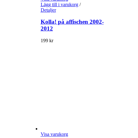
Lägg till i varukorg
/
Detaljer
Kolla! på affischen 2002-
2012
199
kr
Visa varukorg