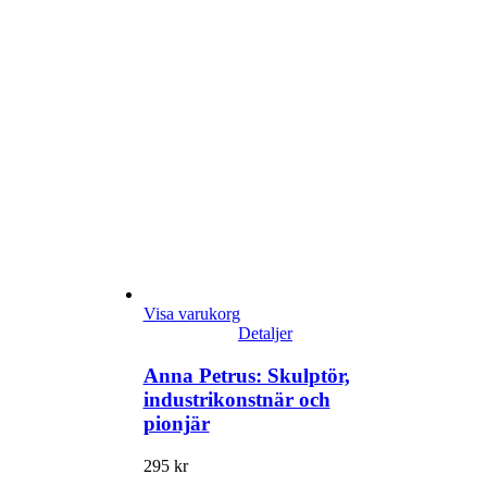
Visa varukorg
Detaljer
Anna Petrus: Skulptör,
industrikonstnär och
pionjär
295
kr