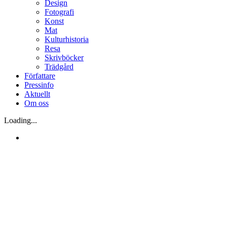
Design
Fotografi
Konst
Mat
Kulturhistoria
Resa
Skrivböcker
Trädgård
Författare
Pressinfo
Aktuellt
Om oss
Loading...