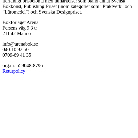
flerfaldigt prisbelönta med utmärkelser som bland annat Svensk
Bokkonst, Publishing-Priset (inom kategorier som ”Praktverk” och
”Läromedel”) och Svenska Designpriset.
Bokförlaget Arena
Fersens väg 9 3 tr
211 42 Malmö
info@arenabok.se
040-10 92 50
0709-69 41 35
org.nr: 559048-8796
Returpolicy