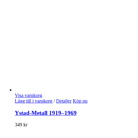
Visa varukorg
Lägg till i varukorg
/
Detaljer
Köp nu
Ystad-Metall 1919–1969
349
kr