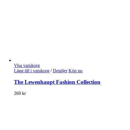
Visa varukorg
Lägg till i varukorg
/
Detaljer
Köp nu
The Lewenhaupt Fashion Collection
269
kr