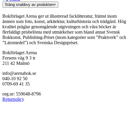
Stäng snabbvy av produkten
×
Bokförlaget Arena ger ut illustrerad facklitteratur, främst inom
ämnen som foto, konst, arkitektur, kulturhistoria och trädgård. Hög
kvalitet präglar genomgående utgivningen och våra böcker är
flerfaldigt prisbelönta med utmärkelser som bland annat Svensk
Bokkonst, Publishing-Priset (inom kategorier som ”Praktverk” och
”Läromedel”) och Svenska Designpriset.
Bokförlaget Arena
Fersens väg 9 3 tr
211 42 Malmö
info@arenabok.se
040-10 92 50
0709-69 41 35
org.nr: 559048-8796
Returpolicy