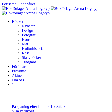
Fortsätt till innehållet
Böcker
Nyheter
Design
Fotografi
Konst
Mat
Kulturhistoria
Resa
Skrivböcker
Trädgård
Författare
Pressinfo
Aktuellt
Om oss
1
På spaning efter Lamino
1 x
329
kr
Visa varukorg