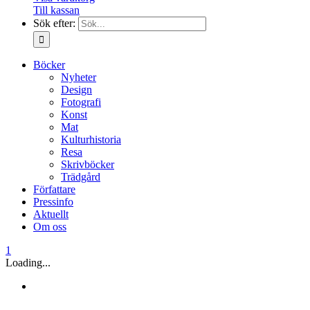
Till kassan
Sök efter:
Böcker
Nyheter
Design
Fotografi
Konst
Mat
Kulturhistoria
Resa
Skrivböcker
Trädgård
Författare
Pressinfo
Aktuellt
Om oss
1
Loading...