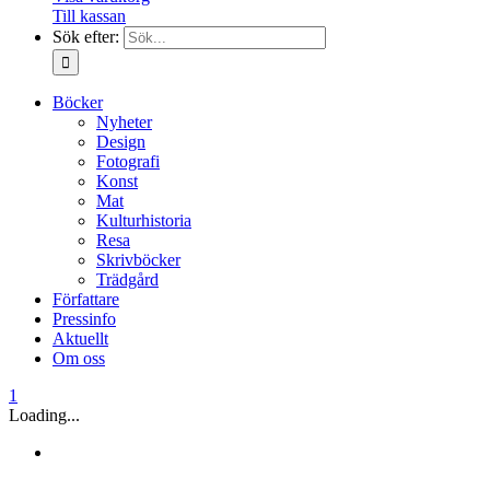
Till kassan
Sök efter:
Böcker
Nyheter
Design
Fotografi
Konst
Mat
Kulturhistoria
Resa
Skrivböcker
Trädgård
Författare
Pressinfo
Aktuellt
Om oss
1
Loading...