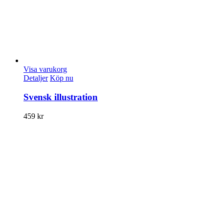
Visa varukorg
Detaljer
Köp nu
Svensk illustration
459
kr