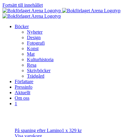
Fortsätt till innehållet
Böcker
Nyheter
Design
Fotografi
Konst
Mat
Kulturhistoria
Resa
Skrivböcker
Trädgård
Författare
Pressinfo
Aktuellt
Om oss
1
På spaning efter Lamino
1 x
329
kr
Visa varukorg