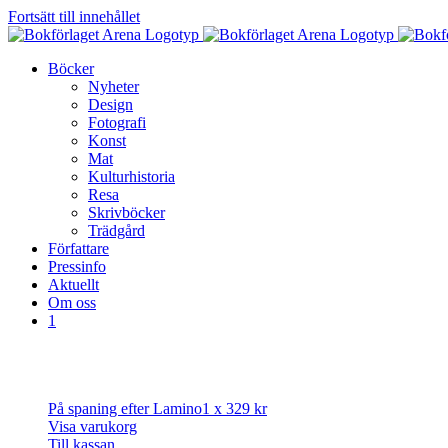
Fortsätt till innehållet
Böcker
Nyheter
Design
Fotografi
Konst
Mat
Kulturhistoria
Resa
Skrivböcker
Trädgård
Författare
Pressinfo
Aktuellt
Om oss
1
På spaning efter Lamino
1 x
329
kr
Visa varukorg
Till kassan