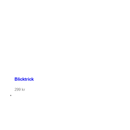
p nu
Blicktrick
299
kr