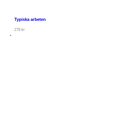
Typiska arbeten
279
kr
p nu