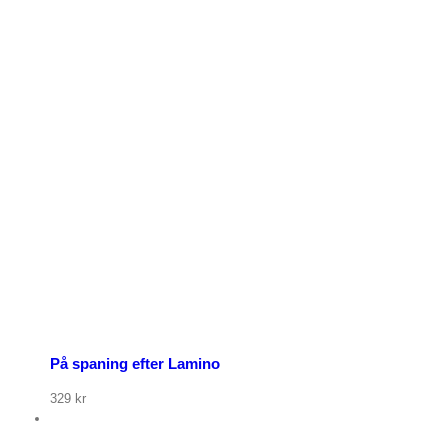
p nu
På spaning efter Lamino
329
kr