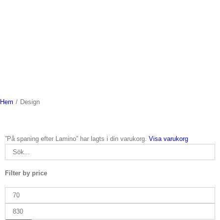
Hem
/
Design
”På spaning efter Lamino” har lagts i din varukorg.
Visa varukorg
Filter by price
Min
pris
Max
pris