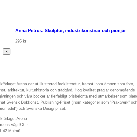
Anna Petrus: Skulptör, industrikonstnär och pionjär
295
kr
Stäng
×
snabbvy
av
produkten
kförlaget Arena ger ut illustrerad facklitteratur, främst inom ämnen som foto,
nst, arkitektur, kulturhistoria och trädgård. Hög kvalitet präglar genomgående
givningen och våra böcker är flerfaldigt prisbelönta med utmärkelser som blan
nat Svensk Bokkonst, Publishing-Priset (inom kategorier som ”Praktverk” oc
äromedel”) och Svenska Designpriset.
kförlaget Arena
rsens väg 9 3 tr
1 42 Malmö