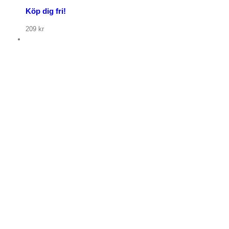
Köp dig fri!
209
kr
p nu