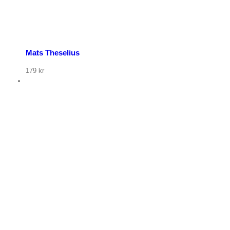
Mats Theselius
179
kr
p nu