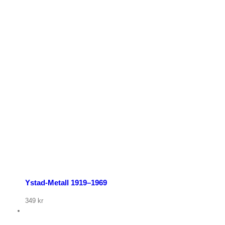
p nu
Ystad-Metall 1919–1969
349
kr