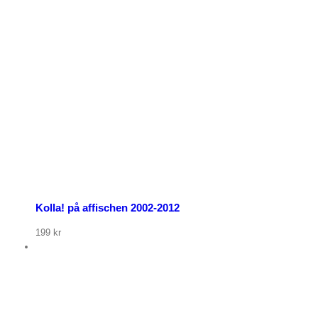
p nu
Kolla! på affischen 2002-2012
199
kr