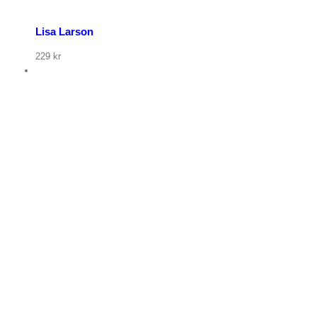
Lisa Larson
229
kr
p nu