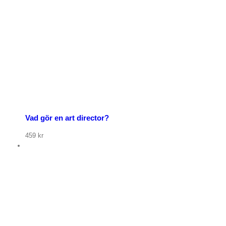
p nu
Vad gör en art director?
459
kr