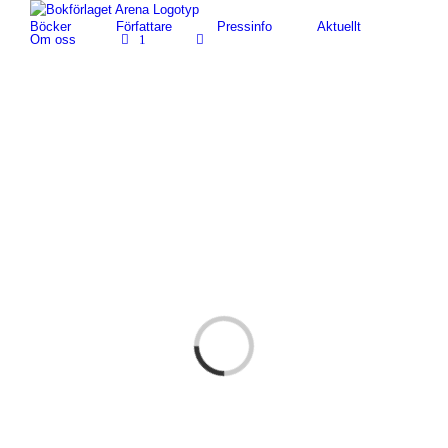
Fortsätt
Böcker
Författare
Pressinfo
Aktuellt
till
Om oss
1
innehållet
Loading...