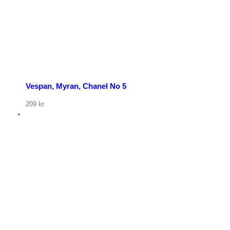
öp nu
Vespan, Myran, Chanel No 5
209
kr