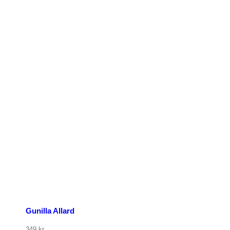
p nu
Gunilla Allard
349
kr