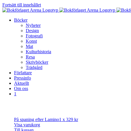
Fortsätt till innehållet
Böcker
Nyheter
Design
Fotografi
Konst
Mat
Kulturhistoria
Resa
Skrivböcker
Trädgård
Författare
Pressinfo
Aktuellt
Om oss
1
På spaning efter Lamino
1 x
329
kr
Visa varukorg
Till kassan