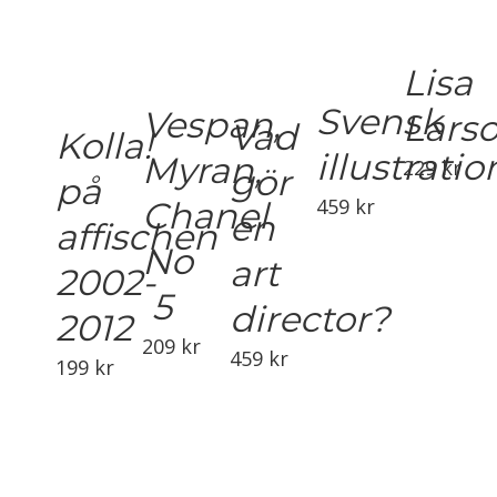
Lisa
Svensk
Vespan,
Lars
Vad
Kolla!
illustratio
Myran,
229
kr
gör
på
459
kr
Chanel
en
affischen
No
art
2002-
5
director?
2012
209
kr
459
kr
199
kr