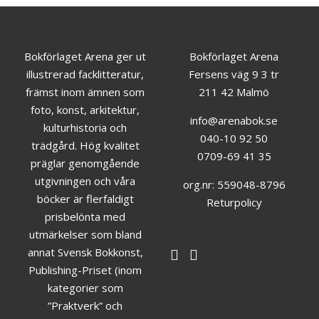
Bokförlaget Arena ger ut
Bokförlaget Arena
illustrerad facklitteratur,
Fersens väg 9 3 tr
främst inom ämnen som
211 42 Malmö
foto, konst, arkitektur,
info@arenabok.se
kulturhistoria och
040-10 92 50
trädgård. Hög kvalitet
0709-69 41 35
präglar genomgående
utgivningen och våra
org.nr: 559048-8796
böcker är flerfaldigt
Returpolicy
prisbelönta med
utmärkelser som bland
annat Svensk Bokkonst,
Publishing-Priset (inom
kategorier som
”Praktverk” och