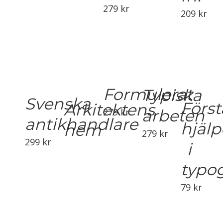
279
kr
209
kr
Formulerat
Typiska
Svenska
Först
Arkitektens
arbeten
279
kr
antikhandlare
hjäl
hem
279
kr
299
kr
i
typog
79
kr