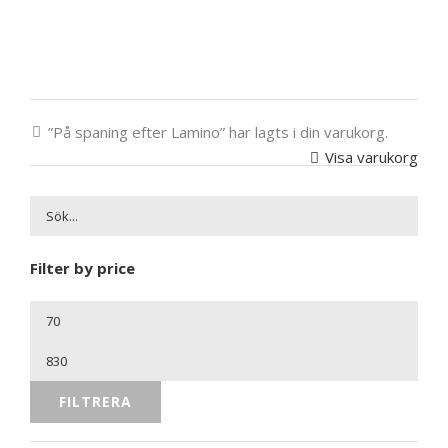
”På spaning efter Lamino” har lagts i din varukorg.
Visa varukorg
Filter by price
Min
pris
Max
pris
FILTRERA