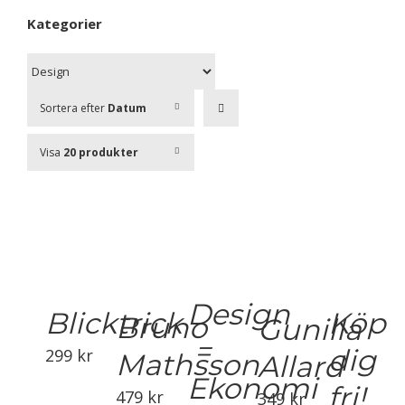
Kategorier
Sortera efter
Datum
Visa
20 produkter
Design
Blicktrick
Köp
Bruno
Gunilla
=
dig
299
kr
Mathsson
Allard
Ekonomi
fri!
479
kr
349
kr