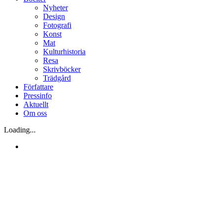
Nyheter
Design
Fotografi
Konst
Mat
Kulturhistoria
Resa
Skrivböcker
Trädgård
Författare
Pressinfo
Aktuellt
Om oss
Loading...