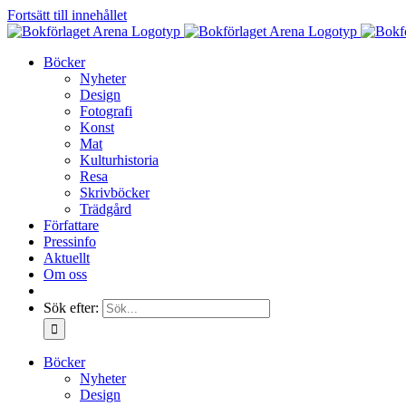
Fortsätt till innehållet
Böcker
Nyheter
Design
Fotografi
Konst
Mat
Kulturhistoria
Resa
Skrivböcker
Trädgård
Författare
Pressinfo
Aktuellt
Om oss
Sök efter:
Böcker
Nyheter
Design