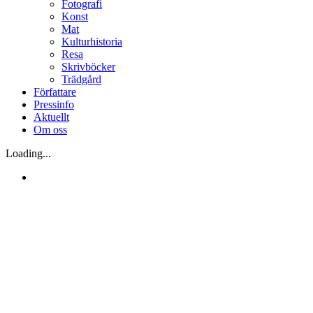
Fotografi
Konst
Mat
Kulturhistoria
Resa
Skrivböcker
Trädgård
Författare
Pressinfo
Aktuellt
Om oss
Loading...