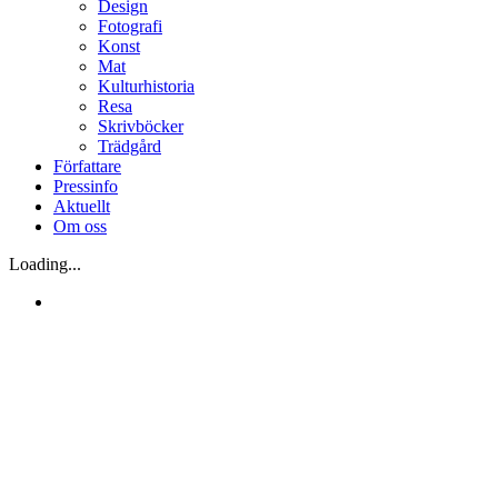
Design
Fotografi
Konst
Mat
Kulturhistoria
Resa
Skrivböcker
Trädgård
Författare
Pressinfo
Aktuellt
Om oss
Loading...