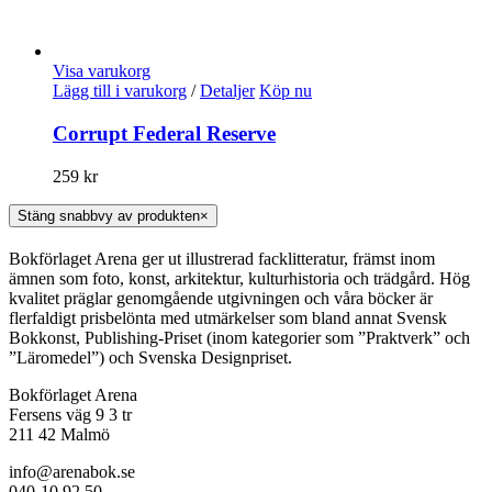
Visa varukorg
Lägg till i varukorg
/
Detaljer
Köp nu
Corrupt Federal Reserve
259
kr
Stäng snabbvy av produkten
×
Bokförlaget Arena ger ut illustrerad facklitteratur, främst inom
ämnen som foto, konst, arkitektur, kulturhistoria och trädgård. Hög
kvalitet präglar genomgående utgivningen och våra böcker är
flerfaldigt prisbelönta med utmärkelser som bland annat Svensk
Bokkonst, Publishing-Priset (inom kategorier som ”Praktverk” och
”Läromedel”) och Svenska Designpriset.
Bokförlaget Arena
Fersens väg 9 3 tr
211 42 Malmö
info@arenabok.se
040-10 92 50