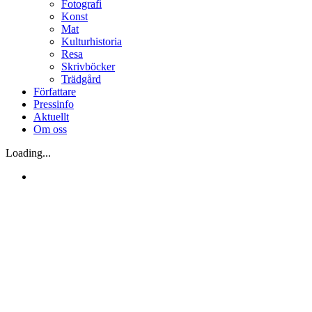
Fotografi
Konst
Mat
Kulturhistoria
Resa
Skrivböcker
Trädgård
Författare
Pressinfo
Aktuellt
Om oss
Loading...