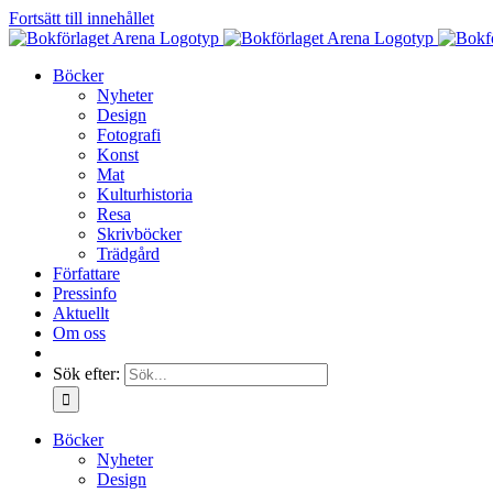
Fortsätt till innehållet
Böcker
Nyheter
Design
Fotografi
Konst
Mat
Kulturhistoria
Resa
Skrivböcker
Trädgård
Författare
Pressinfo
Aktuellt
Om oss
Sök efter:
Böcker
Nyheter
Design