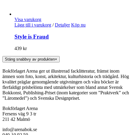
Visa varukorg
Lägg till i varukorg
/
Detaljer
Köp nu
Style is Fraud
439
kr
Stäng snabbvy av produkten
×
Bokförlaget Arena ger ut illustrerad facklitteratur, främst inom
ämnen som foto, konst, arkitektur, kulturhistoria och trädgård. Hög
kvalitet präglar genomgående utgivningen och våra böcker är
flerfaldigt prisbelönta med utmärkelser som bland annat Svensk
Bokkonst, Publishing-Priset (inom kategorier som ”Praktverk” och
”Läromedel”) och Svenska Designpriset.
Bokförlaget Arena
Fersens väg 9 3 tr
211 42 Malmö
info@arenabok.se
040-10 92 50