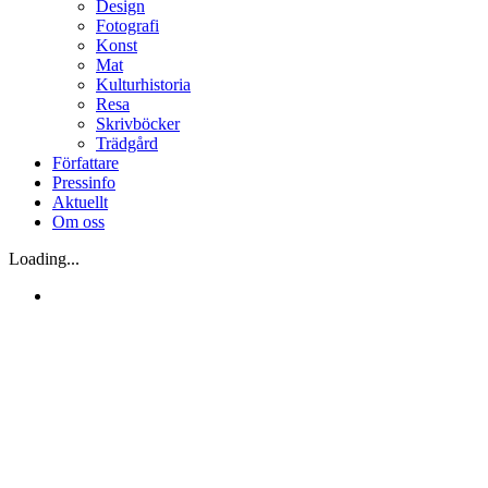
Design
Fotografi
Konst
Mat
Kulturhistoria
Resa
Skrivböcker
Trädgård
Författare
Pressinfo
Aktuellt
Om oss
Loading...