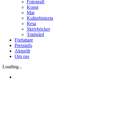
Fotografi
Konst
Mat
Kulturhistoria
Resa
Skrivböcker
Trädgård
Författare
Pressinfo
Aktuellt
Om oss
Loading...