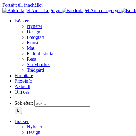
Fortsätt till innehållet
Böcker
Nyheter
Design
Fotografi
Konst
Mat
Kulturhistoria
Resa
Skrivböcker
Trädgård
Författare
Pressinfo
Aktuellt
Om oss
Sök efter:
Böcker
Nyheter
Design