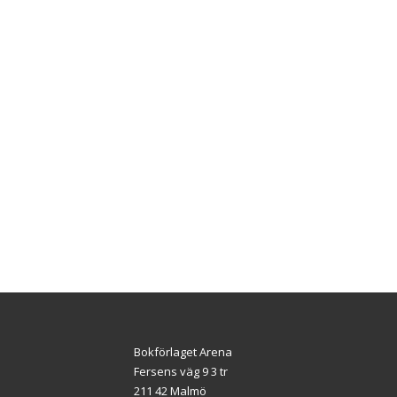
Bokförlaget Arena
Fersens väg 9 3 tr
211 42 Malmö