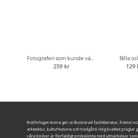
Fotografen som kunde vänta
Billa oc
259
kr
129
Bokförlaget Arena ger ut illustrerad facklitteratur, främst 
arkitektur, kulturhistoria och trädgård. Hög kvalitet prägl
våra böcker är flerfaldigt prisbelönta med utmärkelser so