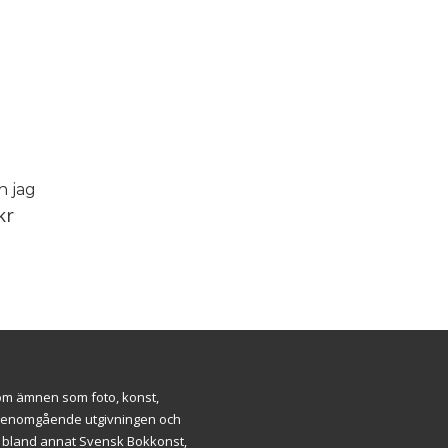
h jag
kr
inom ämnen som foto, konst,
ar genomgående utgivningen och
m bland annat Svensk Bokkonst,