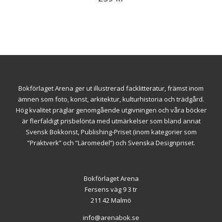
Bokförlaget Arena ger ut illustrerad facklitteratur, främst inom
ämnen som foto, konst, arkitektur, kulturhistoria och trädgård.
Hög kvalitet präglar genomgående utgivningen och våra böcker
är flerfaldigt prisbelönta med utmärkelser som bland annat
Svensk Bokkonst, Publishing-Priset (inom kategorier som
”Praktverk” och ”Läromedel”) och Svenska Designpriset.
Bokförlaget Arena
Fersens väg 9 3 tr
211 42 Malmö
info@arenabok.se