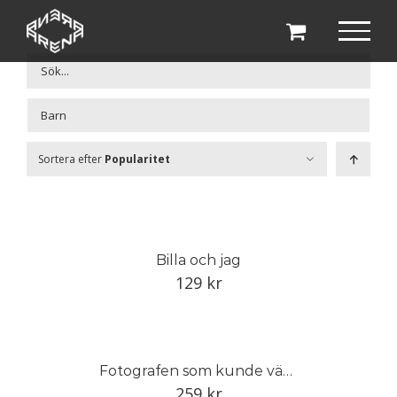
Fortsätt
till
innehållet

Sortera efter
Popularitet
Billa och jag
129
kr
Fotografen som kunde vänta
259
kr